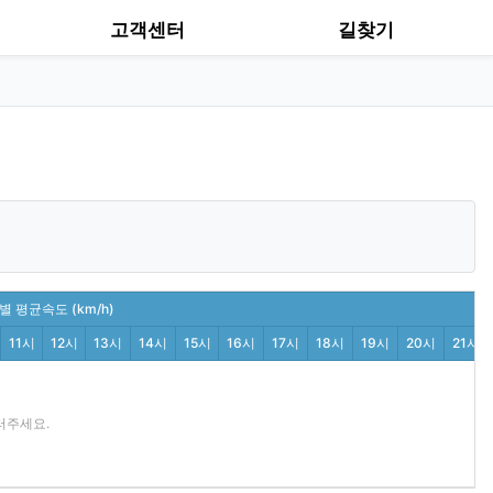
고객센터
길찾기
 평균속도 (km/h)
11시
12시
13시
14시
15시
16시
17시
18시
19시
20시
21시
러주세요.